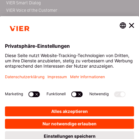
VIER Smart Dialog
VIER Voice of the Customer
VIER Conferencing
ÜBER VIER
RESSOURCEN
Das ist VIER
Downloads
News
Blog
Events
VIER Webinare
Karriere bei VIER
Glossar
Kundenprojekte
Newsletter
Sicherheit & Datenschutz
Zertifizierungen
KONTAKT
DE
|
EN
PRODUKTNAVIGATOR