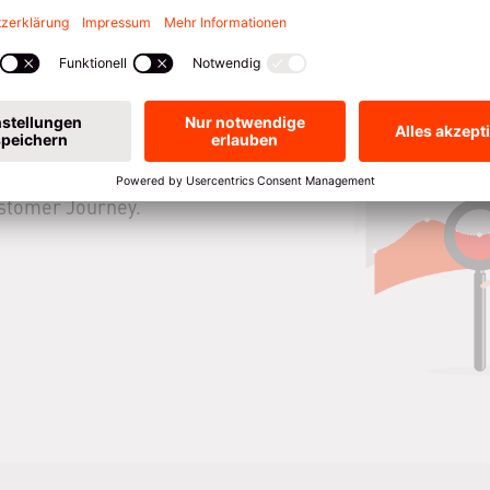
stehen
 analysieren diese vor,
. Durch KI gewinnen Sie
stehen Interaktionen
ustomer Journey.