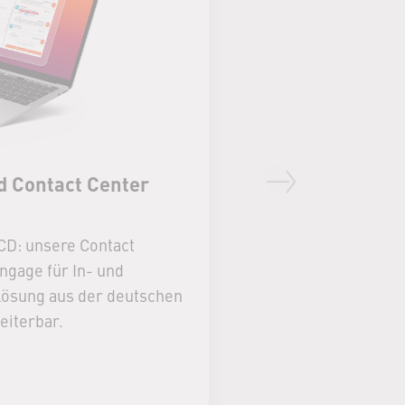
Automatisierte 
 Contact Center
mit VIER Smart D
Next slide
Nutzen Sie das Poten
CD: unsere Contact
Contact Center und s
ngage für In- und
Voicebots die Effizi
lösung aus der deutschen
eiterbar.
Mehr erfahren