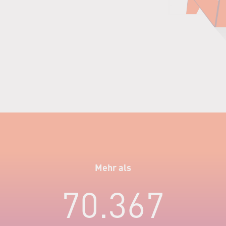
Mehr als
70.367