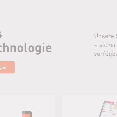
s
Unsere 
chnologie
– sicher
verfügba
gen