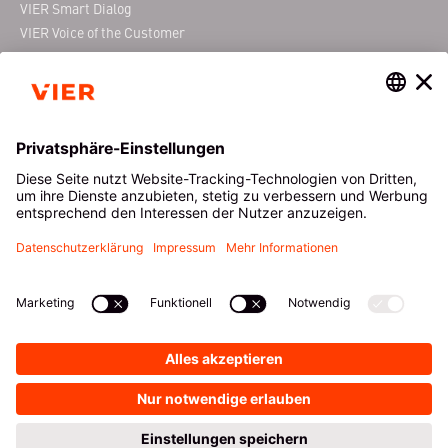
VIER Smart Dialog
VIER Voice of the Customer
VIER Conferencing
ÜBER VIER
RESSOURCEN
Das ist VIER
Downloads
News
Blog
Events
VIER Webinare
Karriere bei VIER
Glossar
Kundenprojekte
Newsletter
Sicherheit & Datenschutz
Zertifizierungen
KONTAKT
DE
|
EN
PRODUKTNAVIGATOR