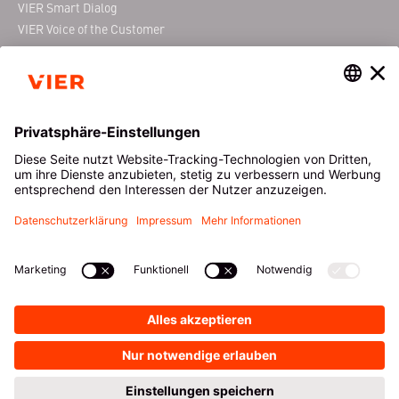
VIER Smart Dialog
VIER Voice of the Customer
VIER Conferencing
ÜBER VIER
RESSOURCEN
Das ist VIER
Downloads
News
Blog
Events
VIER Webinare
Karriere bei VIER
Glossar
Kundenprojekte
Newsletter
Sicherheit & Datenschutz
Zertifizierungen
KONTAKT
DE
|
EN
PRODUKTNAVIGATOR